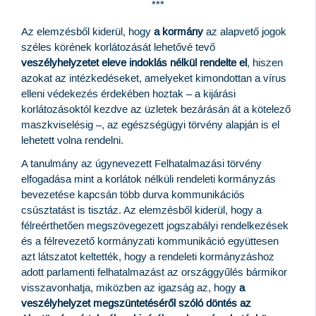
***
Az elemzésből kiderül, hogy
a kormány
az alapvető jogok
széles körének korlátozását lehetővé tevő
veszélyhelyzetet eleve indoklás nélkül rendelte el
, hiszen
azokat az intézkedéseket, amelyeket kimondottan a vírus
elleni védekezés érdekében hoztak – a kijárási
korlátozásoktól kezdve az üzletek bezárásán át a kötelező
maszkviselésig –, az egészségügyi törvény alapján is el
lehetett volna rendelni.
A tanulmány az úgynevezett Felhatalmazási törvény
elfogadása mint a korlátok nélküli rendeleti kormányzás
bevezetése kapcsán több durva kommunikációs
csúsztatást is tisztáz. Az elemzésből kiderül, hogy a
félreérthetően megszövegezett jogszabályi rendelkezések
és a félrevezető kormányzati kommunikáció együttesen
azt látszatot keltették, hogy a rendeleti kormányzáshoz
adott parlamenti felhatalmazást az országgyűlés bármikor
visszavonhatja, miközben az igazság az, hogy
a
veszélyhelyzet megszüntetéséről szóló döntés az