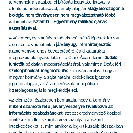
törvénynek a strasbourgi bíróság joggyakorlatával is
ellentétes módosításával, amely alapján
Magyarországon a
biológiai nem törvényesen nem megváltoztatható többé
,
valamint az
Isztambuli Egyezmény ratifikációjának
elutasításával
.
A véleménynyilvánítás szabadságát sértő lépések között
elemzést olvashatunk a
járványügyi rémhírterjesztés
alaptörvény-ellenes bevezetéséről
és diktatúrákat
meghazudtoló gyakorlatáról, a Clark Ádám térnél
dudáló
tüntetők
példátlan megbírságolásáról, valamint a
Deák téri
szélsőjobboldali megmozdulás
kapcsán arról is, hogy a
magyar kormány a saját hatalmi érdekeihez igazított
jogrend alapjait, az állami erőszakmonopólium
kizárólagosságát is megkérdőjelezi.
Az elemzés részletesen bemutatja, hogy a kormány
miként számolta fel a járványveszélyre hivatkozva az
információs szabadságokat
, azt ezt eredményező közjogi
döntések mellett számba véve az olyan abszurd
intézkedéseket is, mint amikor a legkritikusabb időszakban
nem hozták nyilvánosságra, hogy az ország területén hol