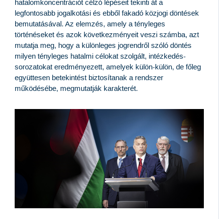
hatalomkoncentrációt célzó lépéseit tekinti át a
legfontosabb jogalkotási és ebből fakadó közjogi döntések
bemutatásával. Az elemzés, amely a tényleges
történéseket és azok következményeit veszi számba, azt
mutatja meg, hogy a különleges jogrendről szóló döntés
milyen tényleges hatalmi célokat szolgált, intézkedés-
sorozatokat eredményezett, amelyek külön-külön, de főleg
együttesen betekintést biztosítanak a rendszer
működésébe, megmutatják karakterét.