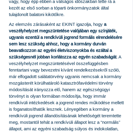
vagy, hogy épp ebben a válságos időszakban tette rá a
kezét az első sorban a tóparti önkormányzatok által
tulajdonolt balatoni kikötőkre.
Az elemzés zárásaként az EKINT igazolja, hogy
a
veszélyhelyzet megszüntetése valójában egy színjáték,
ugyanis ezentúl a rendkívüli jogrend formális elrendelésére
sem lesz szükség ahhoz, hogy a kormány durván
beavatkozzon az egyéni életviszonyokba és ezáltal a
szükségesnél jobban korlátozza az egyén szabadságát
. A
veszélyhelyzet megszüntetésével összefüggésben
fenntartani vagy bevezetni kívánt rendelkezésekről szóló,
már elfogadott salátatörvény ugyanis nemcsak a kormány
mozgásterét körülhatároló katasztrófavédelmi törvény
módosítását irányozza elő, hanem az egészségügyi
törvényt is olyan formában módosítja, hogy immár
rendkívüli intézkedések a jogrend rendes működése mellett
is foganatosíthatók lesznek. Lényegében a kormány a
rendkívüli jogrend állandósításának lehetőségét teremtette
meg, mostantól tehát a rendkívüli állapot lesz a “normális”
állapot, ami az egyéni szabadság súlyos és indokolatlan,