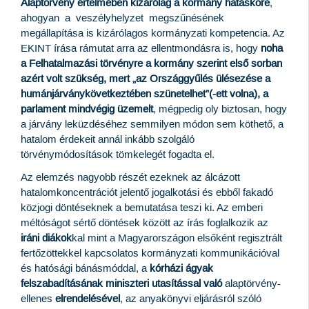
Alaptörvény értelmében kizárólag a kormány hatásköre
,
ahogyan a veszélyhelyzet megszűnésének
megállapítása is kizárólagos kormányzati kompetencia. Az
EKINT írása rámutat arra az ellentmondásra is, hogy
noha
a Felhatalmazási törvényre a kormány szerint első sorban
azért volt szükség, mert „az Országgyűlés ülésezése a
humánjárványkövetkeztében szünetelhet”(-ett volna), a
parlament mindvégig üzemelt
, mégpedig oly biztosan, hogy
a járvány leküzdéséhez semmilyen módon sem köthető, a
hatalom érdekeit annál inkább szolgáló
törvénymódosítások tömkelegét fogadta el.
Az elemzés nagyobb részét ezeknek az álcázott
hatalomkoncentrációt jelentő
jogalkotási és ebből fakadó
közjogi döntéseknek a bemutatása teszi ki. Az emberi
méltóságot sértő döntések között az írás foglalkozik az
iráni diákok
kal mint a Magyarországon elsőként regisztrált
fertőzöttekkel kapcsolatos kormányzati kommunikációval
és hatósági bánásmóddal, a
kórházi ágyak
felszabadításának miniszteri utasítással való
alaptörvény-
ellenes
elrendelésével
, az anyakönyvi eljárásról szóló