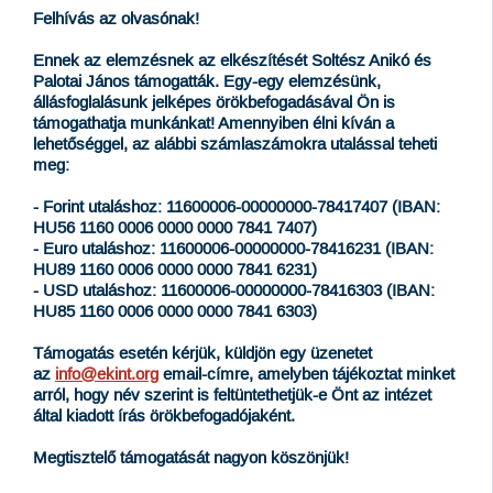
Felhívás az olvasónak!
Ennek az elemzésnek az elkészítését Soltész Anikó és
Palotai János támogatták.
Egy-egy elemzésünk,
állásfoglalásunk jelképes örökbefogadásával Ön is
támogathatja munkánkat! Amennyiben élni kíván a
lehetőséggel, az alábbi számlaszámokra utalással teheti
meg:
- Forint utaláshoz: 11600006-00000000-78417407 (IBAN:
HU56 1160 0006 0000 0000 7841 7407)
- Euro utaláshoz: 11600006-00000000-78416231 (IBAN:
HU89 1160 0006 0000 0000 7841 6231)
- USD utaláshoz: 11600006-00000000-78416303 (IBAN:
HU85 1160 0006 0000 0000 7841 6303)
Támogatás esetén kérjük, küldjön egy üzenetet
az
info@ekint.org
email-címre, amelyben tájékoztat minket
arról, hogy név szerint is feltüntethetjük-e Önt az intézet
által kiadott írás örökbefogadójaként.
Megtisztelő támogatását nagyon köszönjük!