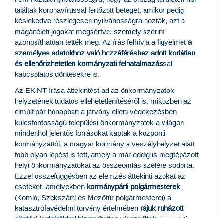
találtak koronavírussal fertőzött beteget, amikor pedig
késlekedve részlegesen nyilvánosságra hozták, azt a
magánéleti jogokat megsértve, személy szerint
azonosíthatóan tették meg. Az írás felhívja a figyelmet
a
személyes adatokhoz való hozzáféréshez adott korlátlan
és ellenőrizhetetlen kormányzati felhatalmazás
sal
kapcsolatos döntésekre is.
Az EKINT írása áttekintést ad az önkormányzatok
helyzetének tudatos ellehetetlenítéséről is: miközben az
elmúlt pár hónapban a járvány elleni védekezésben
kulcsfontosságú települési önkormányzatok a világon
mindenhol jelentős forrásokat kaptak a központi
kormányzattól, a magyar kormány a veszélyhelyzet alatt
több olyan lépést is tett, amely a már eddig is megtépázott
helyi önkormányzatokat az összeomlás szélére sodorta.
Ezzel összefüggésben az elemzés áttekinti azokat az
eseteket, amelyekben
kormánypárti polgármesterek
(Komló, Szekszárd és Mezőtúr polgármesterei) a
katasztrófavédelmi törvény értelmében
rájuk ruházott