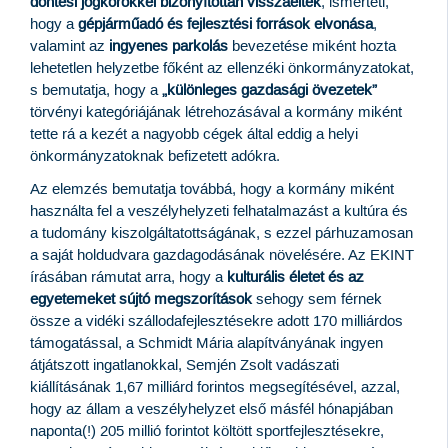
döntési jogkörökkel bizonyítottan visszaéltek
, ismerteti,
hogy a
gépjárműadó és fejlesztési források elvonása
,
valamint az
ingyenes parkolás
bevezetése miként hozta
lehetetlen helyzetbe főként az ellenzéki önkormányzatokat,
s bemutatja, hogy a
„különleges gazdasági övezetek”
törvényi kategóriájának létrehozásával a kormány miként
tette rá a kezét a nagyobb cégek által eddig a helyi
önkormányzatoknak befizetett adókra.
Az elemzés bemutatja továbbá, hogy a kormány miként
használta fel a veszélyhelyzeti felhatalmazást a kultúra és
a tudomány kiszolgáltatottságának, s ezzel párhuzamosan
a saját holdudvara gazdagodásának növelésére. Az EKINT
írásában rámutat arra, hogy a
kulturális életet és az
egyetemeket sújtó megszorítások
sehogy sem férnek
össze a vidéki szállodafejlesztésekre adott 170 milliárdos
támogatással, a Schmidt Mária alapítványának ingyen
átjátszott ingatlanokkal, Semjén Zsolt vadászati
kiállításának 1,67 milliárd forintos megsegítésével, azzal,
hogy az állam a veszélyhelyzet első másfél hónapjában
naponta(!) 205 millió forintot költött sportfejlesztésekre,