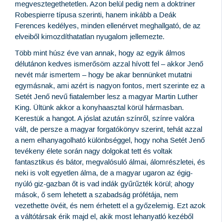
megvesztegethetetlen. Azon belül pedig nem a doktriner
Robespierre típusa szerinti, hanem inkább a Deák
Ferences kedélyes, minden ellenérvet meghallgató, de az
elveiből kimozdíthatatlan nyugalom jellemezte.
Több mint húsz éve van annak, hogy az egyik álmos
délutánon kedves ismerősöm azzal hívott fel – akkor Jenő
nevét már ismertem – hogy be akar bennünket mutatni
egymásnak, ami azért is nagyon fontos, mert szerinte ez a
Setét Jenő nevű fiatalember lesz a magyar Martin Luther
King. Ültünk akkor a konyhaasztal körül hármasban.
Kerestük a hangot. A jóslat azután színről, színre valóra
vált, de persze a magyar forgatókönyv szerint, tehát azzal
a nem elhanyagolható különbséggel, hogy noha Setét Jenő
tevékeny élete során nagy dolgokat tett és voltak
fantasztikus és bátor, megvalósuló álmai, álomrészletei, és
neki is volt egyetlen álma, de a magyar ugaron az égig-
nyúló giz-gazban őt is vad indák gyűrűzték körül; ahogy
mások, ő sem lehetett a szabadság prófétája, nem
vezethette övéit, és nem érhetett el a győzelemig. Ezt azok
a váltótársak érik majd el, akik most lehanyatló kezéből