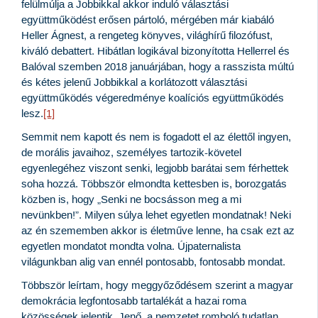
felülmúlja a Jobbikkal akkor induló választási
együttműködést erősen pártoló, mérgében már kiabáló
Heller Ágnest, a rengeteg könyves, világhírű filozófust,
kiváló debattert. Hibátlan logikával bizonyította Hellerrel és
Balóval szemben 2018 januárjában, hogy a rasszista múltú
és kétes jelenű Jobbikkal a korlátozott választási
együttműködés végeredménye koalíciós együttműködés
lesz.
[1]
Semmit nem kapott és nem is fogadott el az élettől ingyen,
de morális javaihoz, személyes tartozik-követel
egyenlegéhez viszont senki, legjobb barátai sem férhettek
soha hozzá. Többször elmondta kettesben is, borozgatás
közben is, hogy „Senki ne bocsásson meg a mi
nevünkben!”. Milyen súlya lehet egyetlen mondatnak! Neki
az én szememben akkor is életműve lenne, ha csak ezt az
egyetlen mondatot mondta volna. Újpaternalista
világunkban alig van ennél pontosabb, fontosabb mondat.
Többször leírtam, hogy meggyőződésem szerint a magyar
demokrácia legfontosabb tartalékát a hazai roma
közösségek jelentik. Jenő, a nemzetet romboló tudatlan