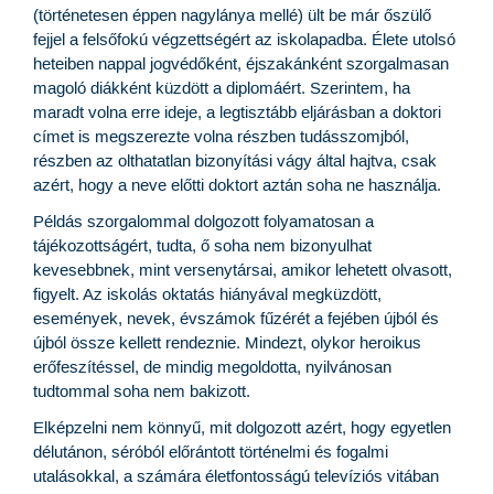
(történetesen éppen nagylánya mellé) ült be már őszülő
fejjel a felsőfokú végzettségért az iskolapadba. Élete utolsó
heteiben nappal jogvédőként, éjszakánként szorgalmasan
magoló diákként küzdött a diplomáért. Szerintem, ha
maradt volna erre ideje, a legtisztább eljárásban a doktori
címet is megszerezte volna részben tudásszomjból,
részben az olthatatlan bizonyítási vágy által hajtva, csak
azért, hogy a neve előtti doktort aztán soha ne használja.
Példás szorgalommal dolgozott folyamatosan a
tájékozottságért, tudta, ő soha nem bizonyulhat
kevesebbnek, mint versenytársai, amikor lehetett olvasott,
figyelt. Az iskolás oktatás hiányával megküzdött,
események, nevek, évszámok fűzérét a fejében újból és
újból össze kellett rendeznie. Mindezt, olykor heroikus
erőfeszítéssel, de mindig megoldotta, nyilvánosan
tudtommal soha nem bakizott.
Elképzelni nem könnyű, mit dolgozott azért, hogy egyetlen
délutánon, séróból előrántott történelmi és fogalmi
utalásokkal, a számára életfontosságú televíziós vitában