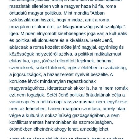
rasszisták ellenében volt a magyar haza hű fia, roma
öntudatú magyar politikus. Mint mondta "Abban
sziklaszilárdan hiszek, hogy mindaz, amit a roma
mozgalom el akar érni, az Magyarország javát szolgálja.".
Igen. Minden elnyomott kisebbségnek joga van a kulturális
és politikai elkülönülésre és a kiválásra. Setét Jenő,
akárcsak a roma közélet előtte járó nagyjai, egyénileg és
közösségük helyzetéről szólva, a politikai radikalizmust
elutasítva, igaz, jórészt elfordított fejeknek, behunyt
szemeknek, süket füleknek, egész életében a szabadság,
a jogosultságok, a hazaszeretet nyelvét beszélte. A
körülötte lévők mindannyian ragaszkodnak
magyarságukhoz. Idetartoznak akkor is, ha mi nem romák
ezt nem fogadjuk. Setét Jenő politikai öntudatának célja a
vasárnapi és a hétköznapi rasszizmusnak nem legyőzése,
mert az lehetetlen, hanem margóra szorítása, amely után
végre a kulturális sokszínűség gazdagságában, a nem
konfliktusmentes harmóniában és szomorúságban,
örömökben élhetnénk ahogy lehet, ameddig lehet.