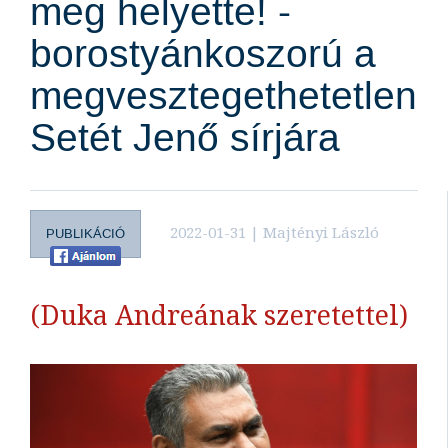
meg helyette! -
borostyánkoszorú a
megvesztegethetetlen
Setét Jenő sírjára
2022-01-31 | Majtényi László
PUBLIKÁCIÓ
(Duka Andreának szeretettel)