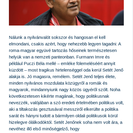
Nálunk a nyilvánvalót sokszor és hangosan el kell
elmondani, csakis azért, hogy nehezebb legyen tagadni: A
roma-magyar együvé tartozás hőseinek természetesen
helyük van a nemzeti panteonban. Furmann Imre és
például Puczi Béla mellé – emléke fölemeléséért annyit
küzdött – most tragikus hirtelenséggel oda kerül Setét Jenő
alakja is. Jó magasra, remélem. Setét Jenő teljes élete,
minden nyilvános mozdulata közügyről a romák és
magyarok, mindannyiunk nagy közös ügyéről szólt. Noha
következetesen kikérte magának, hogy politikusnak
nevezzék, valójában a szó eredeti értelmében politikus volt,
aki a tiltakozás gesztusával messziről elkerülte a politika
sarát és hányni tudott a bármilyen oldali politikusok körül
hizelegve ólálkodóktól. Setét Jenőnek soha nem volt ára, a
nevéhez illő első minőségjelző, hogy