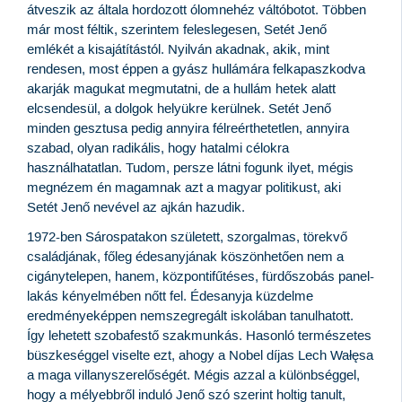
átveszik az általa hordozott ólomnehéz váltóbotot. Többen
már most féltik, szerintem feleslegesen, Setét Jenő
emlékét a kisajátítástól. Nyilván akadnak, akik, mint
rendesen, most éppen a gyász hullámára felkapaszkodva
akarják magukat megmutatni, de a hullám hetek alatt
elcsendesül, a dolgok helyükre kerülnek. Setét Jenő
minden gesztusa pedig annyira félreérthetetlen, annyira
szabad, olyan radikális, hogy hatalmi célokra
használhatatlan. Tudom, persze látni fogunk ilyet, mégis
megnézem én magamnak azt a magyar politikust, aki
Setét Jenő nevével az ajkán hazudik.
1972-ben Sárospatakon született, szorgalmas, törekvő
családjának, főleg édesanyjának köszönhetően nem a
cigánytelepen, hanem, központifűtéses, fürdőszobás panel-
lakás kényelmében nőtt fel. Édesanyja küzdelme
eredményeképpen nemszegregált iskolában tanulhatott.
Így lehetett szobafestő szakmunkás. Hasonló természetes
büszkeséggel viselte ezt, ahogy a Nobel díjas Lech Wałęsa
a maga villanyszerelőségét. Mégis azzal a különbséggel,
hogy a mélyebbről induló Jenő szó szerint holtig tanult,