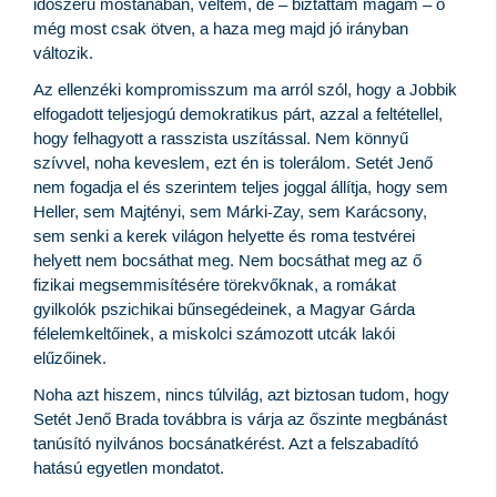
időszerű mostanában, véltem, de – biztattam magam – ő
még most csak ötven, a haza meg majd jó irányban
változik.
Az ellenzéki kompromisszum ma arról szól, hogy a Jobbik
elfogadott teljesjogú demokratikus párt, azzal a feltétellel,
hogy felhagyott a rasszista uszítással. Nem könnyű
szívvel, noha keveslem, ezt én is tolerálom. Setét Jenő
nem fogadja el és szerintem teljes joggal állítja, hogy sem
Heller, sem Majtényi, sem Márki-Zay, sem Karácsony,
sem senki a kerek világon helyette és roma testvérei
helyett nem bocsáthat meg. Nem bocsáthat meg az ő
fizikai megsemmisítésére törekvőknak, a romákat
gyilkolók pszichikai bűnsegédeinek, a Magyar Gárda
félelemkeltőinek, a miskolci számozott utcák lakói
elűzőinek.
Noha azt hiszem, nincs túlvilág, azt biztosan tudom, hogy
Setét Jenő Brada továbbra is várja az őszinte megbánást
tanúsító nyilvános bocsánatkérést. Azt a felszabadító
hatású egyetlen mondatot.