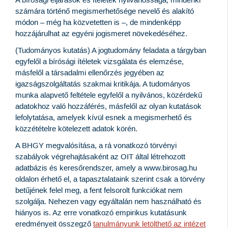
A bírósági eljárások és ítéletek nyilvánossága, mindenki
számára történő megismerhetősége nevelő és alakító
módon – még ha közvetetten is –, de mindenképp
hozzájárulhat az egyéni jogismeret növekedéséhez.
(Tudományos kutatás) A jogtudomány feladata a tárgyban
egyfelől a bírósági ítéletek vizsgálata és elemzése,
másfelől a társadalmi ellenőrzés jegyében az
igazságszolgáltatás szakmai kritikája. A tudományos
munka alapvető feltétele egyfelől a nyilvános, közérdekű
adatokhoz való hozzáférés, másfelől az olyan kutatások
lefolytatása, amelyek kívül esnek a megismerhető és
közzétételre kötelezett adatok körén.
A BHGY megvalósítása, a rá vonatkozó törvényi
szabályok végrehajtásaként az OIT által létrehozott
adatbázis és keresőrendszer, amely a www.birosag.hu
oldalon érhető el, a tapasztalataink szerint csak a törvény
betűjének felel meg, a fent felsorolt funkciókat nem
szolgálja. Nehezen vagy egyáltalán nem használható és
hiányos is. Az erre vonatkozó empirikus kutatásunk
eredményeit összegző
tanulmányunk letölthető az intézet