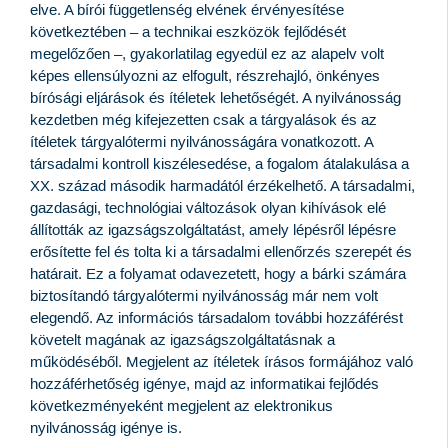
elve. A bírói függetlenség elvének érvényesítése
következtében – a technikai eszközök fejlődését
megelőzően –, gyakorlatilag egyedül ez az alapelv volt
képes ellensúlyozni az elfogult, részrehajló, önkényes
bírósági eljárások és ítéletek lehetőségét. A nyilvánosság
kezdetben még kifejezetten csak a tárgyalások és az
ítéletek tárgyalótermi nyilvánosságára vonatkozott. A
társadalmi kontroll kiszélesedése, a fogalom átalakulása a
XX. század második harmadától érzékelhető. A társadalmi,
gazdasági, technológiai változások olyan kihívások elé
állították az igazságszolgáltatást, amely lépésről lépésre
erősítette fel és tolta ki a társadalmi ellenőrzés szerepét és
határait. Ez a folyamat odavezetett, hogy a bárki számára
biztosítandó tárgyalótermi nyilvánosság már nem volt
elegendő. Az információs társadalom további hozzáférést
követelt magának az igazságszolgáltatásnak a
működéséből. Megjelent az ítéletek írásos formájához való
hozzáférhetőség igénye, majd az informatikai fejlődés
következményeként megjelent az elektronikus
nyilvánosság igénye is.