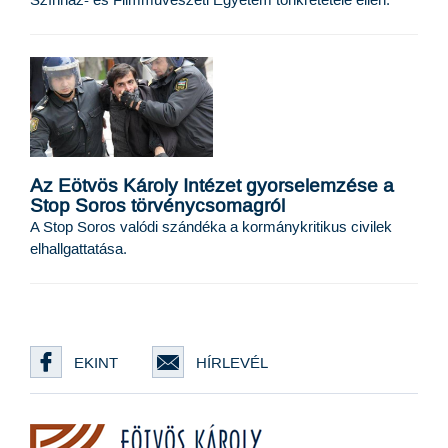
Színház- és Filmművészeti Egyetem tönkretétele ellen.
Az Eötvös Károly Intézet gyorselemzése a
Stop Soros törvénycsomagról
A Stop Soros valódi szándéka a kormánykritikus civilek
elhallgattatása.
EKINT
HÍRLEVÉL