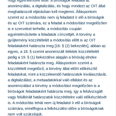
hogy egyértelművé tette: a bíróságok feladata az
anonimizálás, a digitalizálás, és hogy mindezt az OIT által
meghatározott eljárásban kell megtenni. Álláspontom
szerint ez a módosítás nem új feladatot ír elő a bíróságok
és az OIT számára, ez a feladat a módosítást megelőzően
is e szerveket terhelte, a módosítás csupán
egyértelműsítette a feladatok címzettjét. A törvény a
gyűjtemény közzétételét a módosítás előtt is az OIT
feladataként határozta meg [16. § (2) bekezdés], abban az
egyes, a 18. § szerint anonimizált ítéletek közzétételét
pedig a 19. § (1) bekezdése alapján a bíróság elnöke
feladataként határozta meg. Álláspontom szerint a
közzétételt megelőző, a törvény által előírt előkészítő
feladatokat, mint a közzéteendő határozatok kiválasztását,
a digitalizálást, a metaadatokkal való ellátást és az
anonimizálást a törvény a módosítást megelőzően is a
bíróságok feladataként határozta meg, így a felülvizsgált
vagy felülbírált határozatok közzétételre való előkészítését
is. A módosítás tehát nem új feladatot ír elő a bíróságok
számára, ennélfogva a felkészülési időre a bíróságoknak
nem volt szükségük.