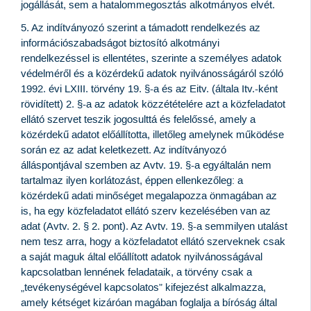
jogállását, sem a hatalommegosztás alkotmányos elvét.
5. Az indítványozó szerint a támadott rendelkezés az
információszabadságot biztosító alkotmányi
rendelkezéssel is ellentétes, szerinte a személyes adatok
védelméről és a közérdekű adatok nyilvánosságáról szóló
1992. évi LXIII. törvény 19. §-a és az Eitv. (általa Itv.-ként
rövidített) 2. §-a az adatok közzétételére azt a közfeladatot
ellátó szervet teszik jogosulttá és felelőssé, amely a
közérdekű adatot előállította, illetőleg amelynek működése
során ez az adat keletkezett. Az indítványozó
álláspontjával szemben az Avtv. 19. §-a egyáltalán nem
tartalmaz ilyen korlátozást, éppen ellenkezőleg: a
közérdekű adati minőséget megalapozza önmagában az
is, ha egy közfeladatot ellátó szerv kezelésében van az
adat (Avtv. 2. § 2. pont). Az Avtv. 19. §-a semmilyen utalást
nem tesz arra, hogy a közfeladatot ellátó szerveknek csak
a saját maguk által előállított adatok nyilvánosságával
kapcsolatban lennének feladataik, a törvény csak a
„tevékenységével kapcsolatos” kifejezést alkalmazza,
amely kétséget kizáróan magában foglalja a bíróság által