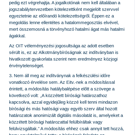
pedig ezt végrehajtja. A jogalkotónak nem kell általában a
jogszabálytervezetben kötelezettként megjelölt szervvel
egyeztetnie az előírandó kötelezettségről. Éppen ez a
megoldás lenne ellentétes a hatalommegosztás elvével,
mert összemosná a törvényhozó hatalmi ágat más hatalmi
ágakkal.
Az OIT véleményezési jogosultsága az adott esetben
sérült is, ez az Alkotmánybíróságnak az indítványban is
hivatkozott gyakorlata szerint nem eredményez közjogi
érvénytelenséget.
3. Nem áll meg az indítványnak a felkészülési időre
vonatkozó érvelése sem. Az Eitv.-nek a módosítással
érintett, a módosítás hatálybalépése előtt a szövege a
következő volt: „A közzétett bírósági határozathoz
kapcsolva, azzal egyidejűleg közzé kell tenni mindazon
bírósági és más hatósági vagy egyéb szerv által hozott
határozatok anonimizált digitális másolatát is, amelyeket a
közzétett bírósági határozattal felülbíráltak vagy
felülvizsgáltak.” A módosítás ehhez csak annyit tett hozzá,