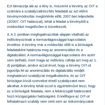
Ezt támasztja alá az a tény is, miszerint a törvény az OIT a
számára a szabályzatkészítés feladatát az azt előíró
törvénymódosítás megtörténte előtt, 2007-ben teljesítette
(3/2007. OIT határozat), tehát a feladat a törvényből a
módosítást megelőzően is következett.
4. A 3. pontban megfogalmazottak alapján vitatható az
indítványozónak a normavilágossággal kapcsolatos
érvelése. A törvény már a módosítás előtt is a bíróságok
feladataként határozta meg az anonimizálást és a
digitalizálást. A normavilágossággal kapcsolatos érv azért
sem tartható, mert maga az indítvány cáfolja azt meg az 1.
d) pontjában, amikor azzal érvel, hogy a törvény OIT-ot
jogosítja fel az anonimizálás és digitalizálás rendjét
meghatározó szabályzat megalkotáséra, és az OIT
bíróságon kívüli szerveket érintő szabályzatot nem
alkothat. A törvény tehát ezzel is egyértelművé teszi, hogy
ez a bíróságok feladata, nem a felülvizsgált határozatot
hozó közigazgatási hatóságoké. Ennélfogva az OIT-ot
felhatalmazó szabály nem sérti sem az önkormányzatok