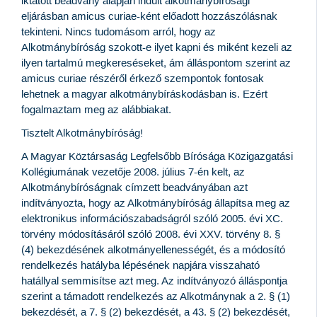
iktatott beadvány alapján indult alkotmánybírósági
eljárásban amicus curiae-ként előadott hozzászólásnak
tekinteni. Nincs tudomásom arról, hogy az
Alkotmánybíróság szokott-e ilyet kapni és miként kezeli az
ilyen tartalmú megkereséseket, ám álláspontom szerint az
amicus curiae részéről érkező szempontok fontosak
lehetnek a magyar alkotmánybíráskodásban is. Ezért
fogalmaztam meg az alábbiakat.
Tisztelt Alkotmánybíróság!
A Magyar Köztársaság Legfelsőbb Bírósága Közigazgatási
Kollégiumának vezetője 2008. július 7-én kelt, az
Alkotmánybíróságnak címzett beadványában azt
indítványozta, hogy az Alkotmánybíróság állapítsa meg az
elektronikus információszabadságról szóló 2005. évi XC.
törvény módosításáról szóló 2008. évi XXV. törvény 8. §
(4) bekezdésének alkotmányellenességét, és a módosító
rendelkezés hatályba lépésének napjára visszaható
hatállyal semmisítse azt meg. Az indítványozó álláspontja
szerint a támadott rendelkezés az Alkotmánynak a 2. § (1)
bekezdését, a 7. § (2) bekezdését, a 43. § (2) bekezdését,