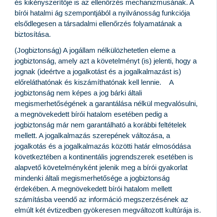
és kikényszerítője is az ellenőrzés mechanizmusának. A
bírói hatalmi ág szempontjából a nyilvánosság funkciója
elsődlegesen a társadalmi ellenőrzés folyamatának a
biztosítása.
(Jogbiztonság) A jogállam nélkülözhetetlen eleme a
jogbiztonság, amely azt a követelményt (is) jelenti, hogy a
jognak (ideértve a jogalkotást és a jogalkalmazást is)
előreláthatónak és kiszámíthatónak kell lennie. A
jogbiztonság nem képes a jog bárki általi
megismerhetőségének a garantálása nélkül megvalósulni,
a megnövekedett bírói hatalom esetében pedig a
jogbiztonság már nem garantálható a korábbi feltételek
mellett. A jogalkalmazás szerepének változása, a
jogalkotás és a jogalkalmazás közötti határ elmosódása
következtében a kontinentális jogrendszerek esetében is
alapvető követelményként jelenik meg a bírói gyakorlat
mindenki általi megismerhetősége a jogbiztonság
érdekében. A megnövekedett bírói hatalom mellett
számításba veendő az információ megszerzésének az
elmúlt két évtizedben gyökeresen megváltozott kultúrája is.