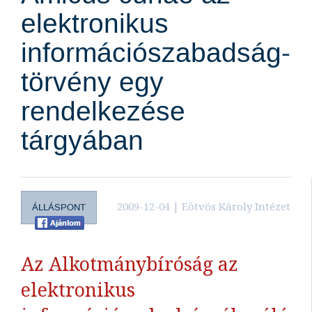
elektronikus
információszabadság-
törvény egy
rendelkezése
tárgyában
2009-12-04 | Eötvös Károly Intézet
ÁLLÁSPONT
Az Alkotmánybíróság az
elektronikus