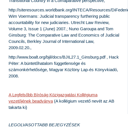
Transitional Country in a Comaparative perspective,
http://siteresources.worldbank.org/INTECA/Resources/DiFederi
Wim Voermans: Judicial transparency furthering public
accountability for new judiciaries. Utrecht Law Review,
Volume 3, Issue 1 (June) 2007.; Nuno Garoupa and Tom
Ginsburg: The Comparative Law and Economics of Judicial
Councils, Berkley Journal of International Law,
2009.02.20.,
http://www.boalt.org/bjil/docs/BJIL27.1_Ginsburg.pdf , Hack
Péter: A büntetőhatalom függetlensége és
számonkérhetősége, Magyar Közlöny Lap-és Könyvkiadó,
2008.
A Legfelsőbb Bíróság Közigazgatási Kollégiuma
vezetőjének beadványa
(A kollégium vezető nevét az AB
takarta ki)
LEGOLVASOTTABB BEJEGYZÉSEK