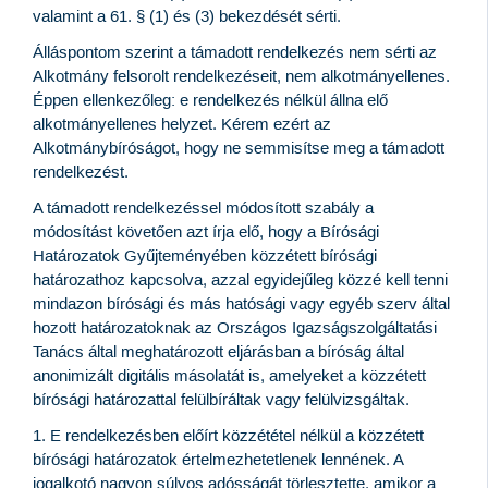
valamint a 61. § (1) és (3) bekezdését sérti.
Álláspontom szerint a támadott rendelkezés nem sérti az
Alkotmány felsorolt rendelkezéseit, nem alkotmányellenes.
Éppen ellenkezőleg: e rendelkezés nélkül állna elő
alkotmányellenes helyzet. Kérem ezért az
Alkotmánybíróságot, hogy ne semmisítse meg a támadott
rendelkezést.
A támadott rendelkezéssel módosított szabály a
módosítást követően azt írja elő, hogy a Bírósági
Határozatok Gyűjteményében közzétett bírósági
határozathoz kapcsolva, azzal egyidejűleg közzé kell tenni
mindazon bírósági és más hatósági vagy egyéb szerv által
hozott határozatoknak az Országos Igazságszolgáltatási
Tanács által meghatározott eljárásban a bíróság által
anonimizált digitális másolatát is, amelyeket a közzétett
bírósági határozattal felülbíráltak vagy felülvizsgáltak.
1. E rendelkezésben előírt közzététel nélkül a közzétett
bírósági határozatok értelmezhetetlenek lennének. A
jogalkotó nagyon súlyos adósságát törlesztette, amikor a