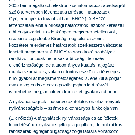
2005-ben megalkotott elektronikus információszabadságról
szóló törvényben létrehozta a Bírósági Határozatok
Gyűjteményét (a továbbiakban: BHGY). A BHGY
létrehozatala előtt a bírósági határozatok, azokon keresztül
a bírói gyakorlat tulajdonképpen megismerhetetlen volt,
csupán a Legfelsőbb Bíróság megítélése szerint
közzétételre érdemes határozatok szerkesztett változatát
lehetett megismerni. A BHGY-ra vonatkozó szabályok
rendkívül fontosak nemcsak a bírósági ítélkezés
ellenőrizhetősége, de a tudományos kutatás, a jogászi
munka számára is, valamint fontos eszköze a tényleges
bírói gyakorlat megismerhetőségének is, enélkül a polgár
csak a jogrendszernek a pozitív jogban leírt részét
ismerhetné meg, annak értelmezését, gyakorlatát nem.
A nyilvánosságnak – ideértve az ítéletek és előzményeik
nyilvánosságát is – számos alkotmányos funkciója van.
(Ellenőrzés) A tárgyalások nyilvánossága és az ítéletek
kihirdetésének nyilvános jellege a jogállami, demokratikus
rendszerek legrégebbi igazságszolgáltatásra vonatkozó