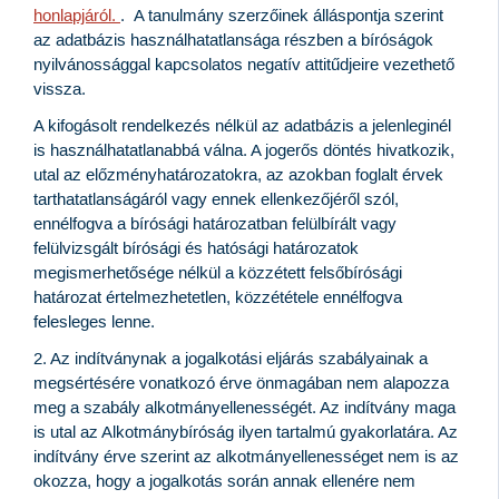
honlapjáról.
. A tanulmány szerzőinek álláspontja szerint
az adatbázis használhatatlansága részben a bíróságok
nyilvánossággal kapcsolatos negatív attitűdjeire vezethető
vissza.
A kifogásolt rendelkezés nélkül az adatbázis a jelenleginél
is használhatatlanabbá válna. A jogerős döntés hivatkozik,
utal az előzményhatározatokra, az azokban foglalt érvek
tarthatatlanságáról vagy ennek ellenkezőjéről szól,
ennélfogva a bírósági határozatban felülbírált vagy
felülvizsgált bírósági és hatósági határozatok
megismerhetősége nélkül a közzétett felsőbírósági
határozat értelmezhetetlen, közzététele ennélfogva
felesleges lenne.
2. Az indítványnak a jogalkotási eljárás szabályainak a
megsértésére vonatkozó érve önmagában nem alapozza
meg a szabály alkotmányellenességét. Az indítvány maga
is utal az Alkotmánybíróság ilyen tartalmú gyakorlatára. Az
indítvány érve szerint az alkotmányellenességet nem is az
okozza, hogy a jogalkotás során annak ellenére nem