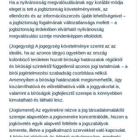
Ha a nyilvánosság megvalósulásának egy korábbi módja
eleget is tett a jogbiztonság követelményeinek, az
ellenőrzés és az információszerzés újabb lehetőségeivel –
a jogbiztonság fogalmának változatlansága mellett − a
jogbiztonság érdekében elvárható nyilvánosság
megvalósulási szintje mindenképpen eltolódott.
(Jogegység) A jogegység követelménye szerint az az
ideális, ha az azonos tárgyú ügyekben az ország
különböző területein hozott bírósági határozatok régióktól
és bírósági szintektől függetlenül azonos jogi tartalmúak – a
bírói jogértelmezési szabadság csorbítása nélkül.
Amennyiben a bírósági határozatok megismerhetők, úgy
kiszámíthatóvá és előreláthatóvá válik a joggyakorlat is,
valamint a bíróságok jogfejlesztő szerepe is könnyebben
kimutatható és látható lesz.
(Jogismeret) Az egyénekre nézve a jog társadalomalakító
szerepe alapvetően a jogismeretre koncentrálódik, hiszen a
jogkövetés egyik alapvető feltétele a jogszabályok
ismerete, illetve a jogalkalmazó szervekkel való kapcsolat.