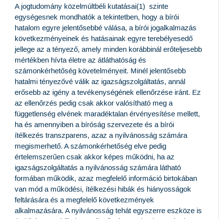
A jogtudomány közelmúltbéli kutatásai(1) szinte
egységesnek mondhatók a tekintetben, hogy a bírói
hatalom egyre jelentősebbé válása, a bírói jogalkalmazás
következményeinek és hatásainak egyre terebélyesedő
jellege az a tényező, amely minden korábbinál erőteljesebb
mértékben hívta életre az átláthatóság és
számonkérhetőség követelményeit. Minél jelentősebb
hatalmi tényezővé válik az igazságszolgáltatás, annál
erősebb az igény a tevékenységének ellenőrzése iránt. Ez
az ellenőrzés pedig csak akkor valósítható meg a
függetlenség elvének maradéktalan érvényesítése mellett,
ha és amennyiben a bíróság szervezete és a bírói
ítélkezés transzparens, azaz a nyilvánosság számára
megismerhető. A számonkérhetőség elve pedig
értelemszerűen csak akkor képes működni, ha az
igazságszolgáltatás a nyilvánosság számára látható
formában működik, azaz megfelelő információ birtokában
van mód a működési, ítélkezési hibák és hiányosságok
feltárására és a megfelelő következmények
alkalmazására. A nyilvánosság tehát egyszerre eszköze is