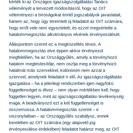
kérték ki az Országos Igazságszolgáltatási Tanács
véleményét a tervezett módosításról, hogy az OIT
véleményezi a bíróságokat érintő jogszabályok javaslatait,
hanem az, hogy úgy teremtett új feladatot az OIT számára,
hogy erről vele nem egyeztetett, és ezzel megsértette a
hatalommegosztás alkotmányos elvének érvényesülését.
Álláspontom szerint ez a megközelítés téves. A
hatalommegosztás elve éppen akkor érvényesül
megfelelően, ha az Országgyűlés, amely a törvényhozó
hatalom megtestesítője, nem osztja meg a törvényhozó
hatalmát más szervekkel, különösen nem azzal a
szervvel, amelynek feladatot ír elő. Az igazságszolgáltatás
igazgatása – ha a jelenlegi rendszerben igen nagyfokú
függetlenséget is élvez – nem olyan mértékben kell, hogy
független legyen, mint az igazságszolgáltatási tevékenység
maga. A beadványozó ezt a két függetlenséget is
összemossa. A hatalommegosztás szerint – e
viszonylatban – az Országgyűlés szabályoz, ennek
keretében az OIT számára (egy alapvető jog
érvényesülése érdekében) feladatot határoz meg, az OIT