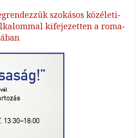
grendezzük szokásos közéleti-
 alkalommal kifejezetten a roma-
jában