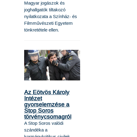
Magyar jogászok és
joghallgatók tiltakozó
nyilatkozata a Színház- és
Filmművészeti Egyetem
tönkretétele ellen.
Az Eötvös Károly
Intézet
gyorselemzése a
Stop Soros
törvénycsomagról
A Stop Soros valódi
szándéka a
kormánykritikus civilek