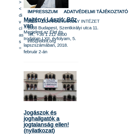
IMPRESSZUM
ADATVÉDELMI TÁJÉKOZTATÓ
Majtényi László: Bűz
2015 –
EÖTVÖS KÁROLY INTÉZET
van
1088 Budapest, Szentkirályi utca 11.
Megjelent az Élet és
Tel.: +36 1 212 4800
Irodalom LXII. évfolyam, 5.
info@ekint.org
lapszszámában, 2018.
február 2-án
Jogászok és
joghallgatók a
jogtalanság ellen!
(nyilatkozat)