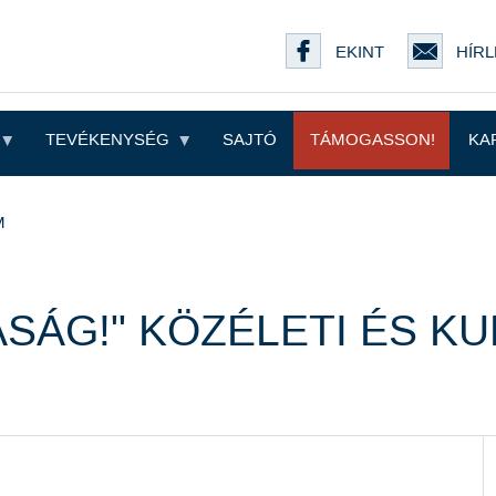
EKINT
HÍRL
TEVÉKENYSÉG
SAJTÓ
TÁMOGASSON!
KA
M
SÁG!" KÖZÉLETI ÉS KU